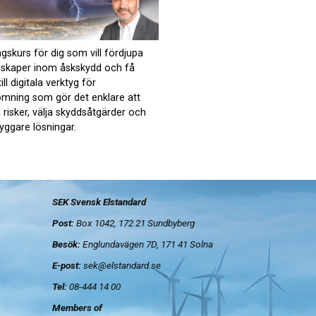
gskurs för dig som vill fördjupa
nskaper inom åskskydd och få
till digitala verktyg för
ömning som gör det enklare att
risker, välja skyddsåtgärder och
yggare lösningar.
SEK Svensk Elstandard
Post:
Box 1042, 172 21
Sundbyberg
Besök:
Englundavägen 7D, 171 41 Solna
E-post:
sek@elstandard.se
Tel:
08-444 14 00
Members of