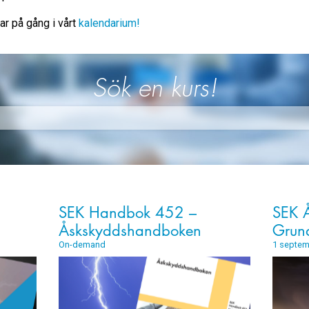
ar på gång i vårt
kalendarium!
Sök en kurs!
SEK Handbok 452 –
SEK Å
Åskskyddshandboken
Grund
On-demand
1 septem