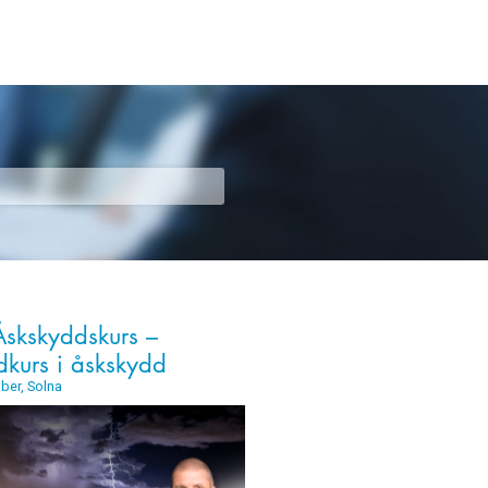
skskyddskurs –
kurs i åskskydd
ber, Solna