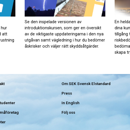
Se den inspelade versionen av
En helda
 hur
introduktionskursen, som ger en översikt
dina ku
 att
av de viktigaste uppdateringarna i den nya
tillgång 
rustning
utgåvan samt vägledning i hur du bedömer
riskbed
åskrisker och väljer rätt skyddsåtgärder.
bedöma 
skapa tr
akt
Om SEK Svensk Elstandard
Press
studenter
In English
småföretag
Följ oss
ter