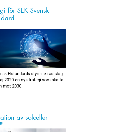
egi för SEK Svensk
ndard
nsk Elstandards styrelse fastslog
aj 2020 en ny strategi som ska ta
m mot 2030.
lation av solceller
tt!