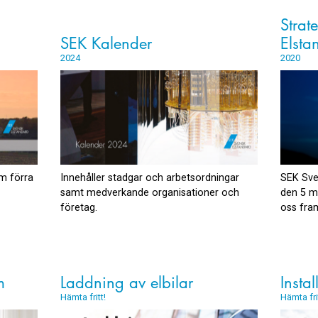
Strat
SEK Kalender
Elsta
2024
2020
m förra
Innehåller stadgar och arbetsordningar
SEK Sve
samt medverkande organisationer och
den 5 m
företag.
oss fra
m
Laddning av elbilar
Instal
Hämta fritt!
Hämta fri