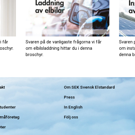
i får
Svaren på de vanligaste frågorna vi får
Svaren p
oschyr.
om elbilsladdning hittar du i denna
om insta
broschyr.
denna b
akt
Om SEK Svensk Elstandard
Press
studenter
In English
småföretag
Följ oss
ter