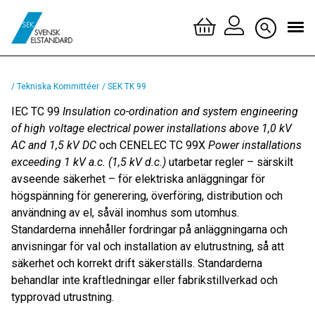
Logga 
/ Tekniska Kommittéer
/ SEK TK 99
Skapa 
IEC TC 99
Insulation co-ordination and system engineering
of high voltage electrical power installations above 1,0 kV
AC and 1,5 kV DC
och CENELEC TC 99X
Power installations
exceeding 1 kV a.c. (1,5 kV d.c.)
utarbetar regler – särskilt
avseende säkerhet – för elektriska anläggningar för
högspänning för generering, överföring, distribution och
användning av el, såväl inomhus som utomhus.
Standarderna innehåller fordringar på anläggningarna och
anvisningar för val och installation av elutrustning, så att
säkerhet och korrekt drift säkerställs. Standarderna
behandlar inte kraftledningar eller fabrikstillverkad och
typprovad utrustning.