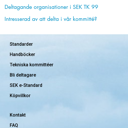
Deltagande organisationer i SEK TK 99
Intresserad av att delta i vår kommitté?
Standarder
Handböcker
Tekniska kommittéer
Bli deltagare
SEK e-Standard
Köpvillkor
Kontakt
FAQ