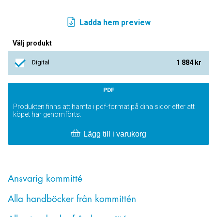
Ladda hem preview
Välj produkt
Digital
1 884 kr
PDF
Produkten finns att hämta i pdf-format på dina sidor efter att
köpet har genomförts.
Lägg till i varukorg
Ansvarig kommitté
Alla handböcker från kommittén