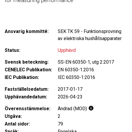
for measuring performance
Ansvarig kommitté:
SEK
TK 59
-
Funktionsprovning
av elektriska hushållsapparater
Status:
Upphävd
Svensk beteckning:
SS-EN 60350-1, utg 2:2017
CENELEC Publikation:
EN 60350-1:2016
IEC Publikation:
IEC 60350-1:2016
Fastställelsedatum:
2017-01-17
Upphävandedatum:
2026-04-23
Överensstämmelse:
Ändrad (MOD)
Utgåva:
2
Antal sidor:
79
Språk:
Engelska