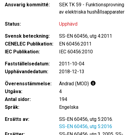
Ansvarig kommitté:
SEK
TK 59
-
Funktionsprovning
av elektriska hushållsapparater
Status:
Upphävd
Svensk beteckning:
SS-EN 60456, utg 4:2011
CENELEC Publikation:
EN 60456:2011
IEC Publikation:
IEC 60456:2010
Fastställelsedatum:
2011-10-04
Upphävandedatum:
2018-12-13
Överensstämmelse:
Ändrad (MOD)
Utgåva:
4
Antal sidor:
194
Språk:
Engelska
Ersätts av:
SS-EN 60456, utg 5:2016.
SS-EN 60456, utg 5:2016
Ersätter:
SS-EN 60456, utg 3, 2005, SS-