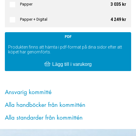
Papper
3 035 kr
Papper + Digital
4 249 kr
PDF
Produkten finns att hämta i pdf-format på dina sidor efter att
köpet har genomförts.
Lägg till i varukorg
Ansvarig kommitté
Alla handböcker från kommittén
Alla standarder från kommittén