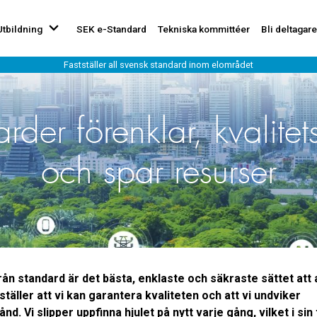
Utbildning
SEK e-Standard
Tekniska kommittéer
Bli deltagare
rder förenklar, kvalitet
och spar resurser
rån standard är det bästa, enklaste och säkraste sättet att 
täller att vi kan garantera kvaliteten och att vi undviker
nd. Vi slipper uppfinna hjulet på nytt varje gång, vilket i sin 