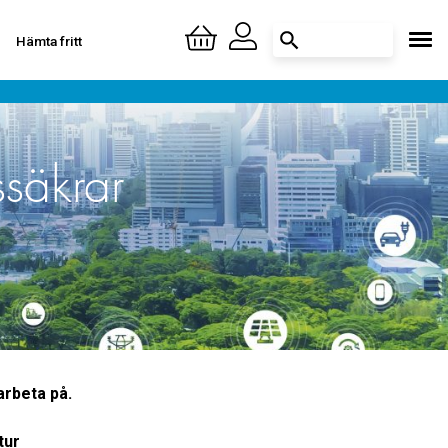
Hämta fritt
Logga in
Skapa konto
ssäkrar
arbeta på.
tur