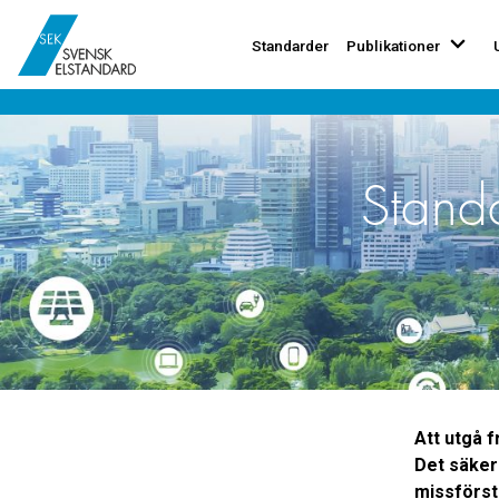
Standarder
Publikationer
Standa
Att utgå f
Det säkers
missförstå