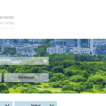
andarder,
som sedan
antör, och
 det är att
m efteråt,
Det är
ed offerter
na områden
Remisser
agets
iskt säkra.
Status