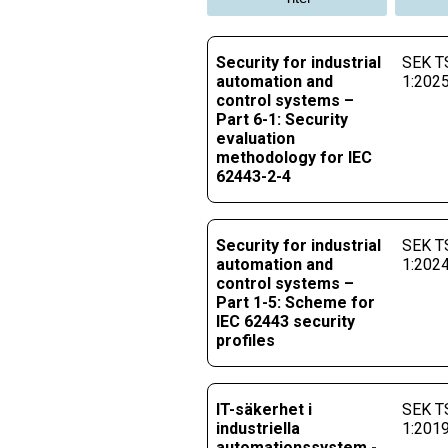
Security for industrial
SEK TS
automation and
1:202
control systems –
Part 6-1: Security
evaluation
methodology for IEC
62443-2-4
Security for industrial
SEK TS
automation and
1:202
control systems –
Part 1-5: Scheme for
IEC 62443 security
profiles
IT-säkerhet i
SEK TS
industriella
1:201
automationssystem -