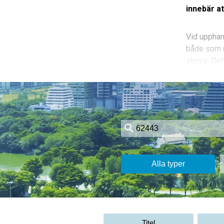
innebär at
Vid upphand
både som u
skrivs. Det
arbetet blir
Alla som a
få med all
om det til
därför båd
och specif
där det re
Alla typer
Standarder 
arbete och
En effekti
Titel