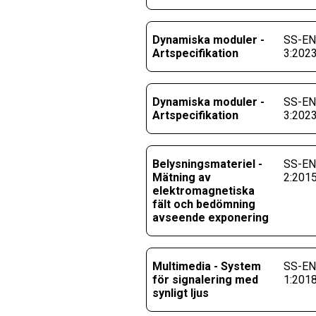
Dynamiska moduler -
SS-EN 
Artspecifikation
3:202
Dynamiska moduler -
SS-EN 
Artspecifikation
3:202
Belysningsmateriel -
SS-EN
Mätning av
2:201
elektromagnetiska
fält och bedömning
avseende exponering
Multimedia - System
SS-EN
för signalering med
1:201
synligt ljus