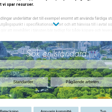
t vi spar resurser.
lingar underlättar det till exempel enormt att använda färdiga st
tgångspunkt i specifikationsarbetet och att hänvisa till i avtal 
 gör att innehållet i tjänsten blir tydligt för både köpare och lever
 enkelt att följa upp.
rbetar med projektering av komplicerade system vet hur krävande
Sök en standard
a de viktiga detaljerna. Om man glömmer något kan man få proble
l exempel skulle uppstå tvister om vad som skulle ha levererats. 
e smart och kostnadseffektivt att använda standarder i arbetet m
ikationer, istället för att använda dyrbara konsulttimmar på såda
dan finns heltäckande standarder.
Standarder
Pågående arbeten
gör att du kan följa med i utvecklingen och säkerställa att föret
 processer inte bara är effektiva utan också juridiskt och ekonom
v och mer resurssnål produktion får du på köpet.
Beteckning
Ansvarig kommitté
Typ