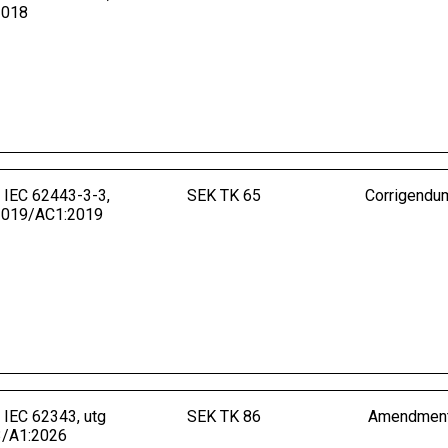
2018
 IEC 62443-3-3,
SEK TK 65
Corrigendu
:2019/AC1:2019
IEC 62343, utg
SEK TK 86
Amendmen
3/A1:2026