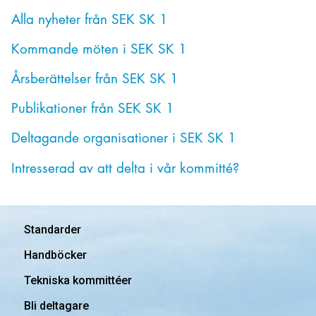
Alla nyheter från SEK SK 1
Kommande möten i SEK SK 1
Årsberättelser från SEK SK 1
Publikationer från SEK SK 1
Deltagande organisationer i SEK SK 1
Intresserad av att delta i vår kommitté?
Standarder
Handböcker
Tekniska kommittéer
Bli deltagare