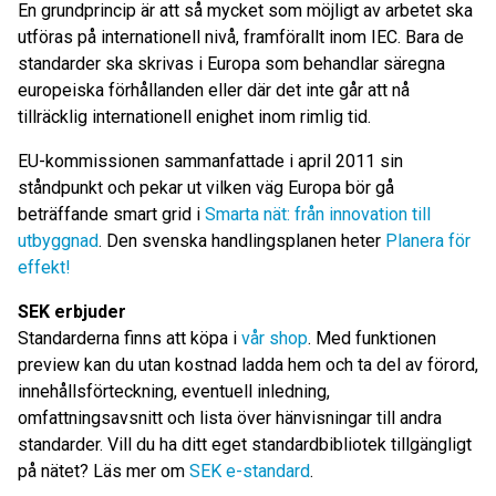
En grundprincip är att så mycket som möjligt av arbetet ska
utföras på internationell nivå, framförallt inom IEC. Bara de
standarder ska skrivas i Europa som behandlar säregna
europeiska förhållanden eller där det inte går att nå
tillräcklig internationell enighet inom rimlig tid.
EU-kommissionen sammanfattade i april 2011 sin
ståndpunkt och pekar ut vilken väg Europa bör gå
beträffande smart grid i
Smarta nät: från innovation till
utbyggnad
. Den svenska handlingsplanen heter
Planera för
effekt!
SEK erbjuder
Standarderna finns att köpa i
vår sho
p
. Med funktionen
preview kan du utan kostnad ladda hem och ta del av förord,
innehållsförteckning, eventuell inledning,
omfattningsavsnitt och lista över hänvisningar till andra
standarder. Vill du ha ditt eget standardbibliotek tillgängligt
på nätet? Läs mer om
SEK e-standard
.